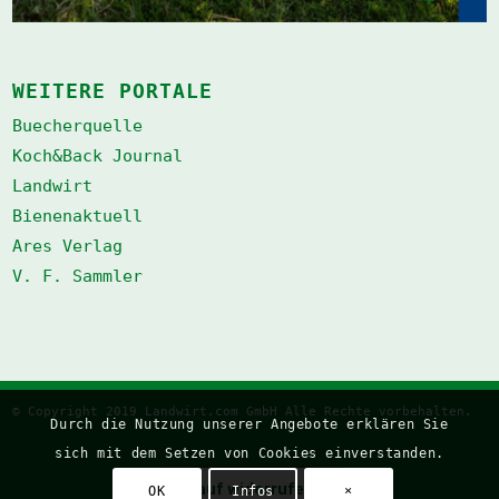
WEITERE PORTALE
Buecherquelle
Koch&Back Journal
Landwirt
Bienenaktuell
Ares Verlag
V. F. Sammler
© Copyright 2019 Landwirt.com GmbH Alle Rechte vorbehalten.
Durch die Nutzung unserer Angebote erklären Sie
sich mit dem Setzen von Cookies einverstanden.
Kauf widerrufen
OK
Infos
×