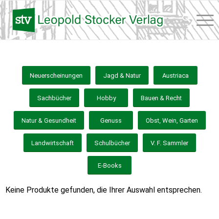
Neuerscheinungen
Jagd & Natur
Austriaca
Sachbücher
Hobby
Bauen & Recht
Natur & Gesundheit
Genuss
Obst, Wein, Garten
Landwirtschaft
Schulbücher
V. F. Sammler
E-Books
Keine Produkte gefunden, die Ihrer Auswahl entsprechen.