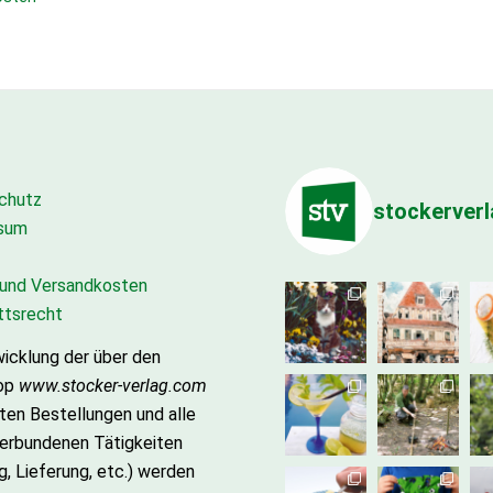
chutz
stockerver
sum
 und Versandkosten
ttsrecht
icklung der über den
op
www.stocker-verlag.com
ten Bestellungen und alle
verbundenen Tätigkeiten
g, Lieferung, etc.) werden