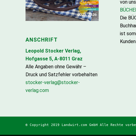
von un
BÜCHE
Die B
Buchha
ist som
ANSCHRIFT
Kunden
Leopold Stocker Verlag,
Hofgasse 5, A-8011 Graz
Alle Angaben ohne Gewähr –
Druck und Satzfehler vorbehalten
stocker-verlag@stocker-
verlag.com
© Copyright 2019 Landwirt.com GmbH Alle Rechte vorbe